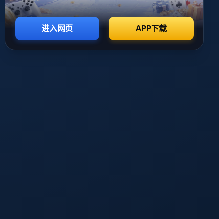
本网站专注于推广新鲜、优质的农产品，连
接消费者与农民。用户可以在这里找到各类
新鲜水果、蔬菜和有机食品，享受直接从田
间到餐桌的便捷服务。我们致力于支持当地
农民，推动可持续农业发展。同时，平台上
还有关于营养与健康的文章，帮助用户更好
地了解食材与饮食。我们的目标是为用户提
供健康、美味的选择，促进绿色消费。
咨询表单