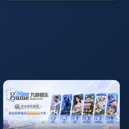
关于C7网页版
C7网页版