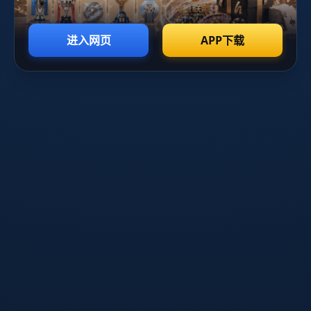
想在世界杯投注时看得更清楚、玩得更稳，就需要
法才真正配得上“热门”二字，而这些热门又是否真的
荐热门背后的逻辑。简单说，热门并不仅仅是“名气
。博彩公司会综合历史战绩、球队身价、近期状态、伤
赔率。赔率越低，代表市场越看好，也就越被视为
是“概率 + 市场预期”，而非必然结果。
实实力”和“赔率中的信息含量”。有些球队被推到了
虽然赔率不算最低，却拥有良好的赛程和稳定的防
的“压舱石”。讨论世界杯投注推荐热门，核心在于
，还是市场情绪推高
。
巴西、德国、阿根廷、法国、英格兰、西班牙这类
推荐热门，至少有三层原因。其一，历史底蕴稳
懂得如何应对压力。其二，阵容深度和星光度极
衔接。其三，心理层面的信任感，很多普通玩家在
“听过很多次名字”的队伍。