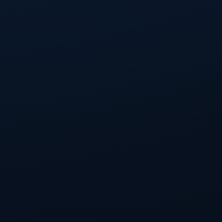
录！
2026-08-08
17岁新星卡尔欧冠4战3球
拜仁3-1逆转葡萄牙体育
2026-08-08
博洛尼亚对决克雷莫纳：
小球队崛起争冠希望
2026-08-08