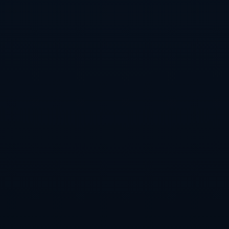
合 当媒体舆论还在集中讨论传统强队时 一些赔率
偏爱 对于有经验的投注者而言 观察赔率微小浮动 结
些“被低估的热门” 从而在盘口调整之前完成布局
只盯着“谁会赢” 忽视了“以什么方式赢” 在世界杯这
也不见得每场都能大比分横扫 很多豪门在小组赛首
直接影响到亚洲让球盘 总进球数等相关玩法的胜率
号热门的球队 在小组赛首战面对防守极其顽强的对
在大赛首场有明显慢热特点 过去多届首战均以小胜或
胜”的情绪 而是通过让球盘选择对手受让球 或在总进
场 传统意义上的“赢球热门”兑现了 但真正实现收益
还深受心理因素影响 羊群效应和情感偏见在世界杯这
为“身边的人都在买某队”而下单 也有人基于个人情
优势 也难以做到理性止损