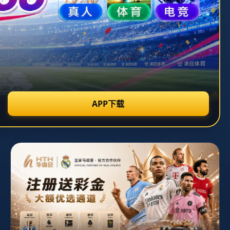
首页
新闻中心
门
1+08:00
赛场上的激情对决，世界杯投注推荐热门也总能在
统强队，有人追捧新锐黑马，还有人依靠数据和模