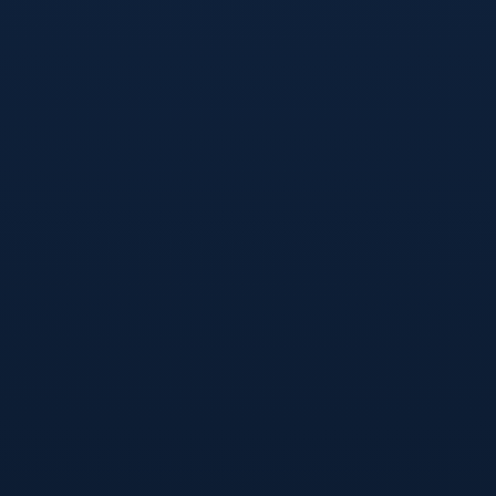
折线图形式呈现 通过明显上升的场均进球趋势 小李倾向
于选择大小球大于25球的选项 比赛进行到下半场 全站推
送了一则提示 某队主力前锋受伤下场 攻击力可能受影响
小李利用安卓端的
即时结算与串关调整功能 对后续场次的
投注进行了优化 这种从前端数据呈现 到中途风险提醒 再
到赔率调整的连续体验 正是安卓全站价值的具体体现
信息流与交互设计的重要性
2026世界杯期间 用户在安卓端的停留时长和操作频率都
会大幅提升 如果信息流设计不合理 很容易出现“想看的看
不到 该提示的不提醒”的问题 优秀的全站往往会把
赛事信
息 赔率变动 用户资产状态和系统公告
进行分区展示 在列
表中突显即将开赛和热门投注的场次 在详情页中突出盘口
关键指标 并通过颜色和图标区分风险等级 例如 当某一个
玩法波动过大或者超出用户以往习惯时 系统以弹窗或明显
标识提示其谨慎参与 这种细节降低了误操作概率 也让新
手在复杂选项中不至于迷失
个性化推荐与理性参与的平衡
借助大数据能力 2026世界杯买球安卓全站会收集用户过
往的投注记录 关注球队和停留页面 形成行为画像 在世界
杯这样赛事密集的周期里 个性化推荐能帮助用户快速筛选