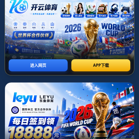
2026世界杯买球安卓全站
by c7网页版
2026-07-07T21:32:01+08:00
2026世界杯买球安卓全站深度解析
随着2026世界杯临近 体育与移动互联网的结合正在以前
所未有的速度加速 其中围绕
2026世界杯买球安卓全站
衍
生出的各种玩法与产品 成为不少球迷关注的焦点 无论你
是只想简单押注支持喜爱的球队 还是希望通过更系统的数
据和策略提升自己的胜率 都离不开对平台功能 安全机制
以及使用体验的全面了解 一款设计成熟的安卓全站 不再
只是单纯的下注入口 而是集
资讯 数据 互动与风控
于一体
的综合服务工具
理解2026世界杯买球安卓全站的核心定位
很多人提到2026世界杯买球安卓全站 会下意识把它等同
于普通的手机买球应用 但从产品定位来看 全站的含义在