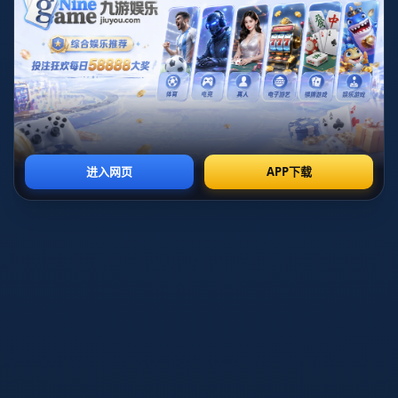
潜在用户 另一方面 安卓系统在权限控制 自定义推送和后
台服务上的灵活度 更利于全站实现
即时比分通知 盘口变
动提醒 资金状态更新
等功能 对依赖实时信息的世界杯买
球用户来说 这类推送机制直接影响下注时机和体验稳定性
功能设计从简单下注到数据驱动
围绕2026世界杯买球 安卓全站的设计思路已经从早期的
“能下注就行” 转向“用数据帮助决策” 例如 在进入某一场次
对阵页面时 平台会自动呈现两队近期战绩 对赛历史 球员
伤停情况 甚至包括天气 球场类型等附加因素 通过图表或
简化指标将复杂数据可视化 对普通玩家而言 这类数据并
不是要求你变成专业分析师 而是帮助你在
看似五五开的盘
口中找到细微差别
比如某队在高海拔球场表现极差 或者
在连续密集赛程后体能出现下滑 这些信息如果没有全站整
合 很难在短时间内被普通用户捕捉到