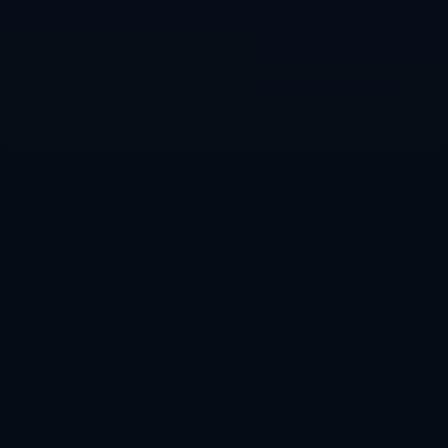
咨询表单
热门新闻
世界杯竞猜技巧入口地址