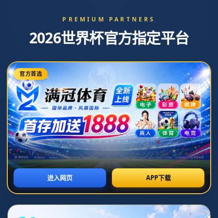
新闻中心
首页
新闻中心