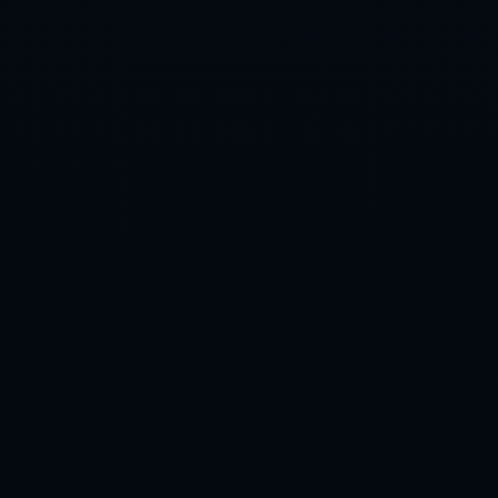
供:◥官网、登录、入口、官方、网站、平台、网址、网页
版、手机版、全站app下载◤,欢迎您的加入!平台提款火速,
网站信誉,双击注册登录,提供手机版app官方网页用户端下
载安装注册,欢迎登入官网入口体验!
18178597148
热线电话
栏目介绍
关于我们
产品服务
新闻中心
联系我们