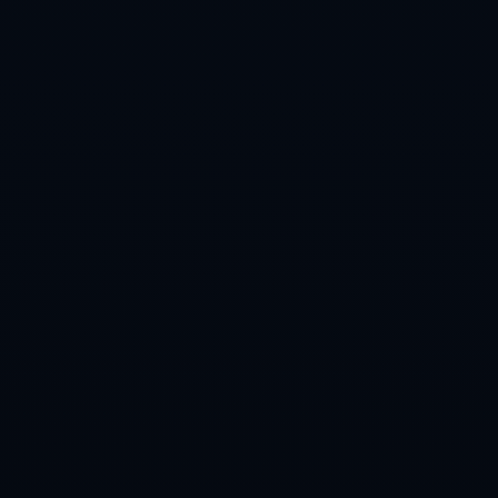
c7网页版-c7pg电子娱乐平台官网入口
✅008486.com✅【格格推荐】是顶级信誉平台,在线提