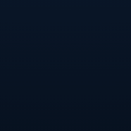
上一篇
张水华实力遭跑圈质疑，白岩松观点被指
欠缺马拉松认知
下一篇