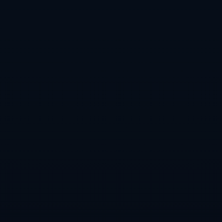
有机食品，享受直接从田间到餐桌的便捷服务。我们
致力于支持当地农民，推动可持续农业发展。同时，
平台上还有关于营养与健康的文章，帮助用户更好地
了解食材与饮食。我们的目标是为用户提供健康、美
味的选择，促进绿色消费。
咨询表单