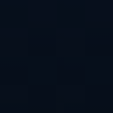
2026-08-09
世界杯外围技巧最新网址