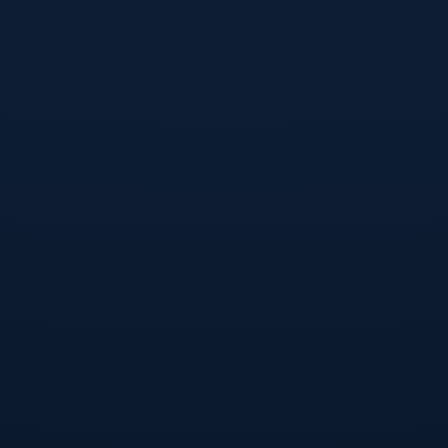
出发，他辗转多国联赛，经历过被寄予厚望的高光，也忍
受过伤病和板凳的煎熬，如今在这家注重技术与进攻的俱
乐部，他终于找到了最合适自己的角色——既能在边路纵
横，又能在中路组织和终结。双足齐飞不再只是标签，而
是实实在在写在欧冠赛场上的一行数据、一段录像。未
来，他是否会重返英超、是否还能在国家队层面更进一
步，尚未可知，但可以肯定的是，这一夜之后，欧洲足坛
又一次认真地记住了他的名字。