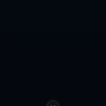
友情链接
友情链接
联系我们
18178597148
admin@008486.com
Copyright 2024
c7网页版-c7pg电子娱乐平台官网入口
All Rights by
c7网页版
.