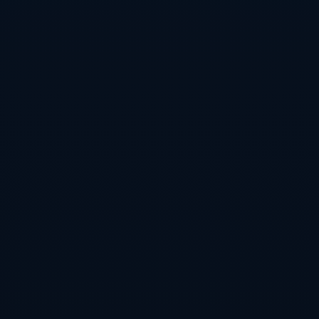
2026-08-09
2026世界杯滚球推荐最佳