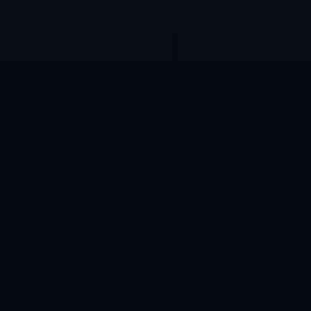
2026世界杯比分APP全站
2026-08-09
2026世界杯下注高清最佳
2026-08-09
关注我们