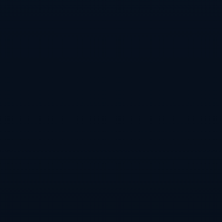
2026-08-10
2026世界杯外围最新官方