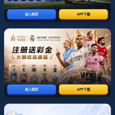
性不适，属于在高强度对抗和密集赛程下被不断放大的老
伤隐患。早在新赛季备战阶段，医疗团队就对他的状态保
持密切监测，并为他制订了包括理疗、力量训练、负荷控
制在内的一整套计划。然而随着联赛和欧战的多线作战深
入，希门尼斯在训练和比赛中多次感到局部酸胀、肿痛，
虽然通过冰敷、消炎和短期休整可以暂时缓解，但恢复效
果始终无法达到理想水准。由于脚踝是支撑转身、起跳、
变向的关键部位，任何轻微的不适都会放大到整个技术动
作链条之中，因此医疗团队开始更加谨慎地评估风险，俱
乐部管理层也不得不权衡短期成绩与球员长期职业前景之
间的关系。