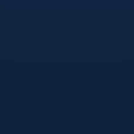
光灯、通过康复训练和体能重建默默积蓄能量的过程，这
对任何一名雄心勃勃的新援来说都考验着心理承受力和职
业心态。熟悉他的人士透露，希门尼斯的性格相对坚毅，
训练态度认真，团队意识强，这也让俱乐部对他术后重返
巅峰充满信心。
从战术角度分析，希门尼斯暂时离队将迫使因扎吉在后防
线的使用上做出新一轮调整。本赛季国米在三中卫体系下
强调出球能力与整体压上，后卫不仅要具备传统的防守意
识，更要承担后场组织与推进责任。希门尼斯凭借良好的
脚下功夫、对立体空间的把握能力，原本被视作可以胜任
右中卫乃至中路位置的多面手，在对阵高强度压迫对手时
能够通过冷静传球和提前预判减轻中场压力。如果他长期
缺阵，教练组需要在现有阵容中重新分配任务，同时在轮
换时更加谨慎，以避免其他主力因负荷过重而出现新的伤
病。这也从侧面凸显了豪门在漫长赛季中维系阵容健康的
难度——不仅要科学管理训练量，更要在成绩与风险之间
不断找到平衡点。
罗马诺的爆料一向以可靠著称，因此外界普遍认为希门尼
斯接受手术只是时间和细节问题，真正悬而未决的反而是
术后恢复周期与重返赛场时机。俱乐部医疗团队已经与多
位专家进行了会诊，旨在为球员量身打造最适合的治疗方