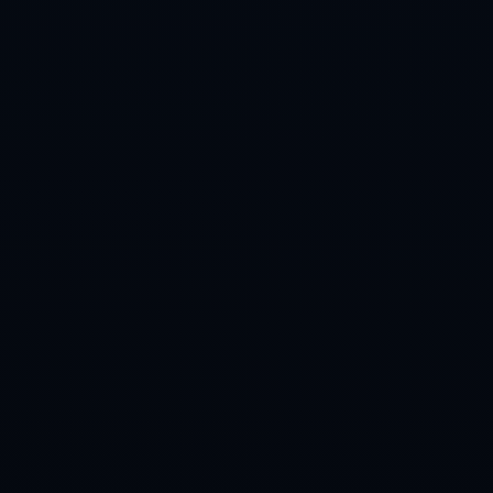
c7网页版-c7pg电子娱乐平台官网入口
✅008486.com✅【格格推荐】是顶级信誉平台,在线提
供:◥官网、登录、入口、官方、网站、平台、网址、网页
版、手机版、全站app下载◤,欢迎您的加入!平台提款火速,
网站信誉,双击注册登录,提供手机版app官方网页用户端下
载安装注册,欢迎登入官网入口体验!
18178597148
热线电话
栏目介绍
关于我们
产品服务