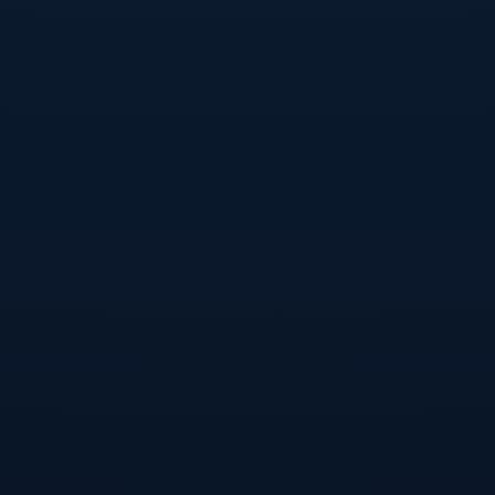
目前国米方面尚未在官方渠道发布关于希门尼斯手术的最
终声明，但从罗马诺的持续跟进来看，相关谈判和准备工
作正在紧锣密鼓地推进之中。可以预见的是，一旦正式官
宣，球队势必会给出具体伤情说明和大致回归时间表，以
安抚球迷的担忧情绪，并对外界释放稳定信号。而对于希
门尼斯而言，在舆论声浪逐渐升温的当下，最重要的并不
是对外回应，而是专注于医学检查、心理调整与术后方案
的细致沟通——只有让自己在身体和心态上都做好充足准
备，他才能在未来某个周末的圣西罗夜晚，以更健康、更
稳健的姿态重新走上那块熟悉的草皮，去兑现他与俱乐部
之间尚未完成的承诺。