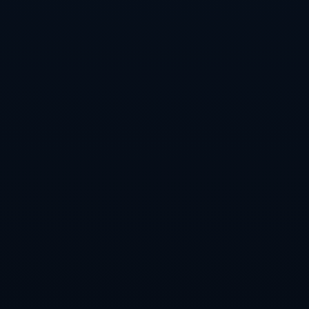
2026-08-07
加斯佩里尼：不接受直
接锁定第四，但进欧冠