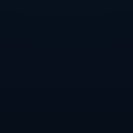
长之路
潜力毋庸置疑。她在技术层面已经具备了与顶尖选
经验和心理历练。相信在教练团队的指导下，她能
未来的赛场上，我们有理由期待她在与
安洗莹
等强
下一篇
法
巴萨巨星欧冠惊艳表现：1助攻
+造乌龙打破梅西纪录