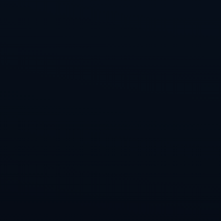
2026-08-07
梅里诺表现抢眼：进球
+5次抢断，3射2正遗憾
2黄离场