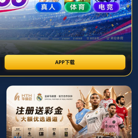
首页
新闻中心
女单第二战失利
1+08:00
的对抗与无尽的悬念。尤其是女单项目的较量，往
瞬间。最近的一场比赛中，中国选手王祉怡与韩国