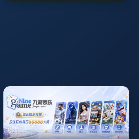
关于C7网页版
C7网页版