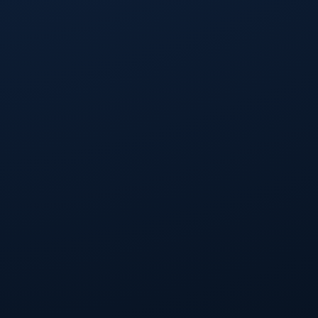
热门新闻
2026世界杯下注教程最新
网址
2026-08-07
2026世界杯外围开户热门
2026-08-07