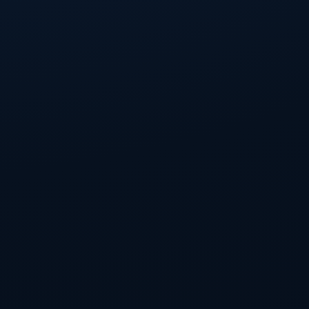
浙江队犀利反击 布彭扎单
刀破门上演梅开二度
2026-08-07
佩德罗高效表现：三场三
球一冠，与切尔西相遇恨
晚？
2026-08-07