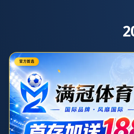
网站首页
关于我们