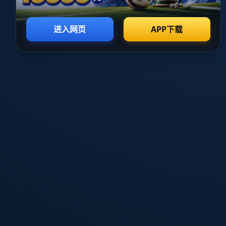
入大众视野。弗里茨，这位年轻的网球选手
和勇往直前的精神让人侧目，更为他在网球
一路披荆斩棘：能力与
弗里茨在赛季初并未成为媒体和球迷热议的
破瓶颈。然而，通过多场赛事的洗礼，他展
尤其是在面对种子选手和经验更丰富的对手
的攻势并抓住关键分。在赛季中，他不断调
以稳定且出色的表现赢得了多个比赛的胜利
据统计，本赛季弗里茨的
一发成功率和底线
成为了他胜利的重要保障。技术细节的优化
斗力。
经典对战：爆冷击败强
在通往决赛的道路中，弗里茨奉献了几场堪
Top5球员时，弗里茨以灵活的网前截击
击，赢下两盘并直通决赛。这场比赛不仅彰
手在大舞台上的无限潜力。
相比对手更多依赖连续进攻得分，弗里茨则