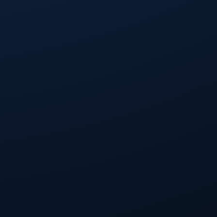
热门新闻
花游世界杯总决赛：中国
队首日摘三金闪耀“中国
风”
2026-08-07
末节决胜 阿门反击三分惜
败 火箭三节落后勇士8分
2026-08-07