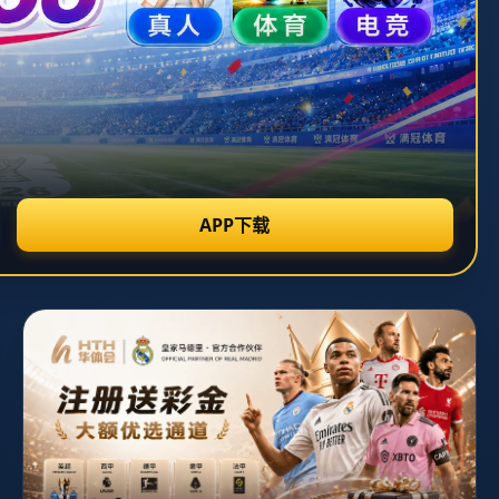
首页
新闻中心
进巡回赛决赛创造新辉煌
1+08:00
巡回赛决赛之路
频频闪现，而有些选手则以令人耳目一新的姿态跃