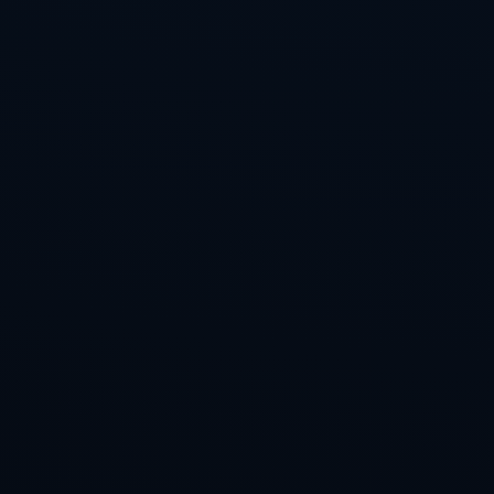
2026-08-07
石宇奇力克奈良冈功大
勇夺男单胜利