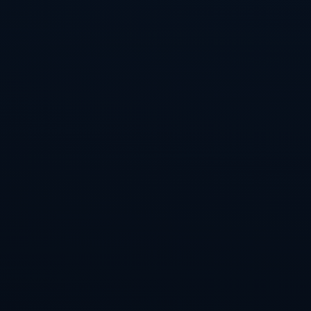
罗慕洛建功，成都蓉城1-0
上海申花，终结对手不败金
相关文章