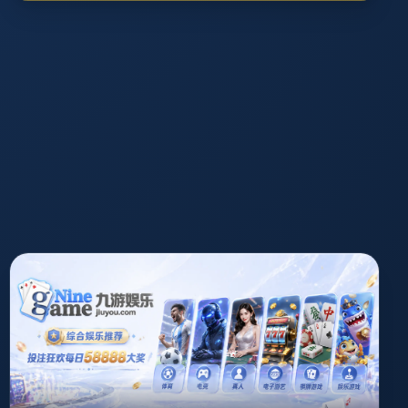
关于C7网页版
C7网页版