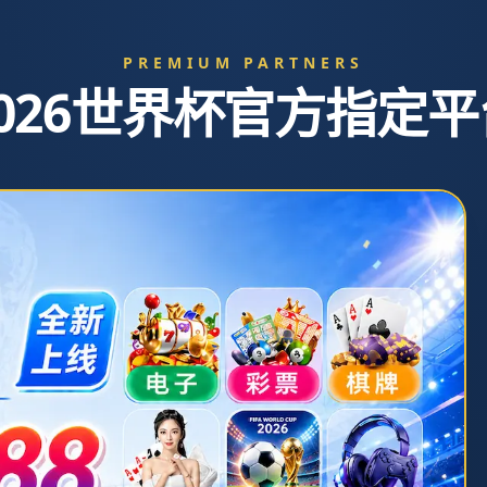
产品服务
新闻中心
联系我们
新闻中心