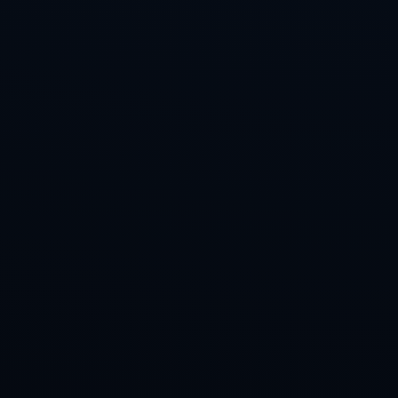
c7网页版-c7pg电子娱乐平台官网入