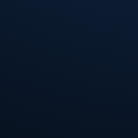
锯。他的表现让许多网球业内人士感慨：
"
更好的舞台：突破带来
首次进入巡回赛决赛对每一位选手来说都是
中，弗里茨不仅要面对更强大的对手和更高
病。历史表明，许多新晋选手在取得一系列
此保持专注和系统训练变得至关重要。
对于年轻的弗里茨来说，通过案例分析他近
快速调整，而这项特质很可能成为他迅速崛
商业活动和比赛任务也是一项亟待解决的问
正因如此，弗里茨本次决赛之旅不仅是个人
宝贵的经验。若能在之后的挑战中持续发挥