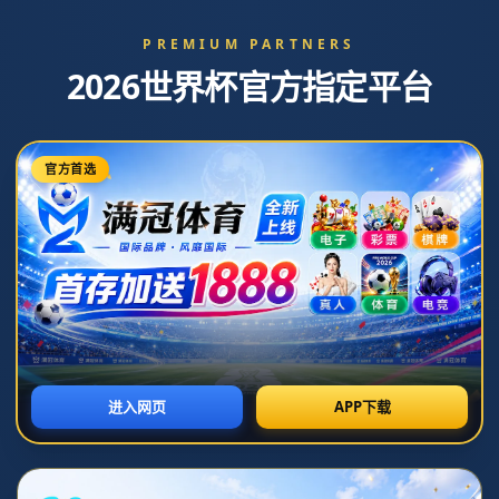
新闻中心
首页
新闻中心