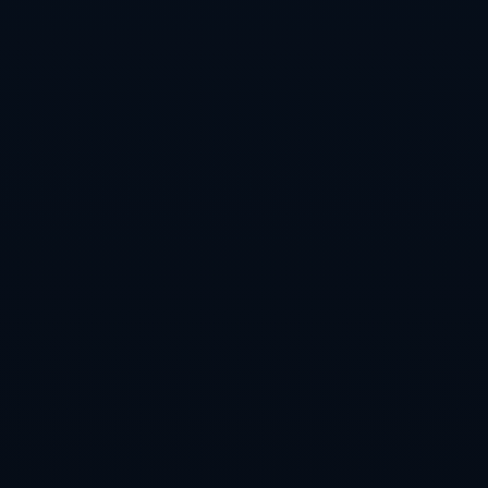
热门新闻
2026世界杯外围免费最新网址
2026-08-09
焕星馆升级启航南钢文体公园