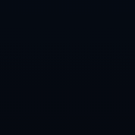
c7网页版-c7pg电子娱乐平台官网入口
✅008486.com✅【格格推荐】是顶级信誉平台,在线提
供:◥官网、登录、入口、官方、网站、平台、网址、网页
版、手机版、全站app下载◤,欢迎您的加入!平台提款火速,
网站信誉,双击注册登录,提供手机版app官方网页用户端下
载安装注册,欢迎登入官网入口体验!
18178597148
热线电话
栏目介绍
关于我们